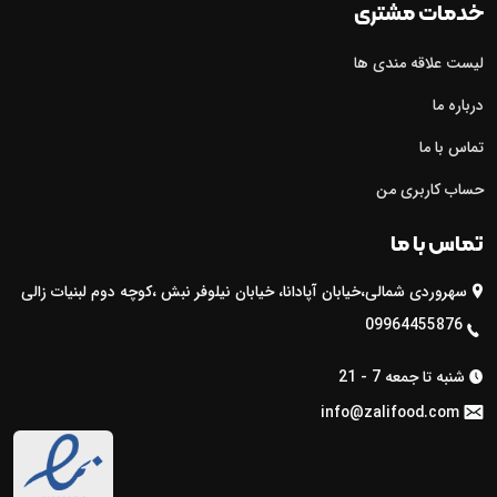
خدمات مشتری
لیست علاقه مندی ها
درباره ما
تماس با ما
حساب کاربری من
تماس با ما
سهروردی شمالی،خیابان آپادانا، خیابان نیلوفر نبش ،کوچه دوم لبنیات زالی

09964455876

شنبه تا جمعه 7 - 21

info@zalifood.com
