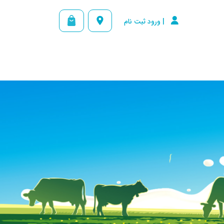


| ورود ثبت نام