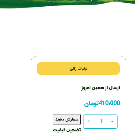
لبنیات زالی
ارسال از همین امروز
410،000
تومان
سفارش دهید
تعداد
تضمین کیفیت