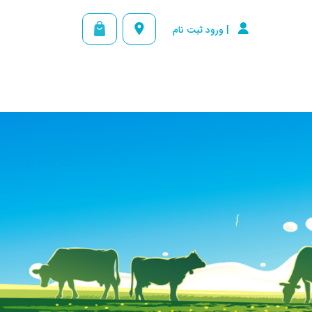


| ورود ثبت نام