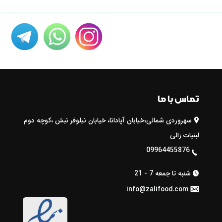
تماس با ما
سهروردی شمالی،خیابان آپادانا، خیابان نیلوفر نبش ،کوچه دوم

لبنیات زالی
09964455876

شنبه تا جمعه 7 - 21

info@zalifood.com
