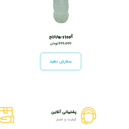
آلوورا و بهارنارنج
595،000
تومان
سفارش دهید
پشتیبانی آنلاین
کیفیت و اعتبار