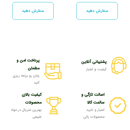
این
این
شوند
شوند
محصول
محصول
سفارش دهید
سفارش دهید
دارای
دارای
انواع
انواع
مختلفی
مختلفی
می
می
باشد.
باشد.
گزینه
گزینه
پرداخت امن و
پشتیبانی آنلاین
ها
ها
مطمئن
کیفیت و اعتبار
ممکن
ممکن
زمان رو برنمه ریزی
است
است
کنید
در
در
اصالت تازگی و
کیفیت بالای
صفحه
صفحه
سالمت کالا
محصولات
محصول
محصول
اعتبار و تایید
بهترین متریال در مواد
انتخاب
انتخاب
محصولات زالی
طبیعی
شوند
شوند