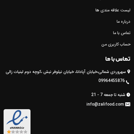
لیست علاقه مندی ها
درباره ما
تماس با ما
حساب کاربری من
تماس با ما
سهروردی شمالی،خیابان آپادانا، خیابان نیلوفر نبش ،کوچه دوم لبنیات زالی

09964455876

شنبه تا جمعه 7 - 21

info@zalifood.com
