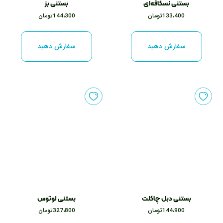
بستنی نسکافه‌ای
بستنی بز
133،400
تومان
144،300
تومان
این
این
محصول
محصول
سفارش دهید
سفارش دهید
دارای
دارای
انواع
انواع
مختلفی
مختلفی
می
می
باشد.
باشد.
گزینه
گزینه
ها
ها
ممکن
ممکن
است
است
در
در
صفحه
صفحه
بستنی دبل چاکلت
بستنی لوتوس
محصول
محصول
144،900
تومان
327،800
تومان
انتخاب
انتخاب