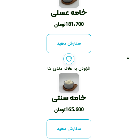
خامه عسلی
181،700
تومان
سفارش دهید
افزودن به علاقه مندی ها
خامه سنتی
165،600
تومان
سفارش دهید