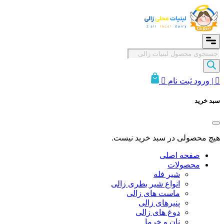
Products
search

| ورود ثبت نام

سبد خرید
هیچ محصولی در سبد خرید نیست.
صفحه اصلی
محصولات
شیر فله
انواع شیر بطری زالی
ماست های زالی
پنیرهای زالی
دوغ های زالی
نان و خرما