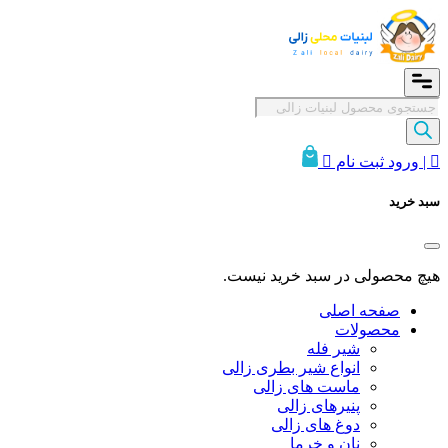
Products
search

| ورود ثبت نام

سبد خرید
هیچ محصولی در سبد خرید نیست.
صفحه اصلی
محصولات
شیر فله
انواع شیر بطری زالی
ماست های زالی
پنیرهای زالی
دوغ های زالی
نان و خرما